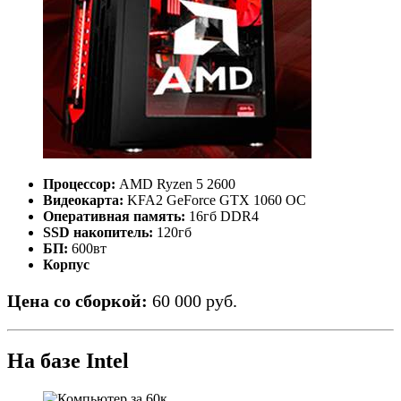
Процессор:
AMD Ryzen 5 2600
Видеокарта:
KFA2 GeForce GTX 1060 OC
Оперативная память:
16гб DDR4
SSD накопитель:
120гб
БП:
600вт
Корпус
Цена со сборкой:
60 000 руб.
На базе Intel