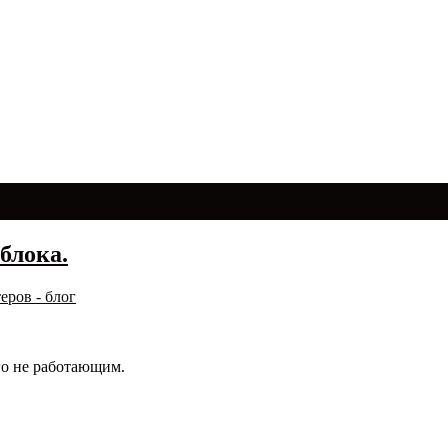
блока.
еров - блог
го не работающим.